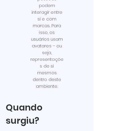
podem
interagir entre
si e com
marcas. Para
isso, os
usuários usam
avatares – ou
seja,
representaçõe
s de si
mesmos
dentro deste
ambiente.
Quando
surgiu?