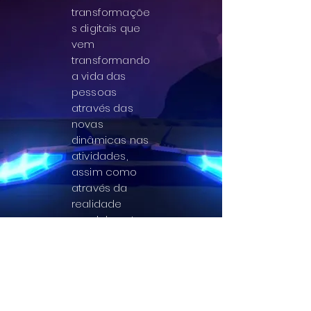
transformaçõe
s digitais que
vem
transformando
a vida das
pessoas
através das
novas
dinâmicas nas
atividades,
assim como
através da
realidade
paralela entre
mundo virtual
e real.